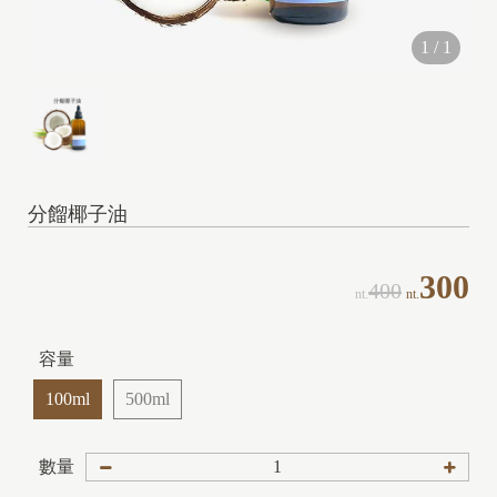
1
/
1
分餾椰子油
300
400
nt.
nt.
容量
100ml
500ml
數量